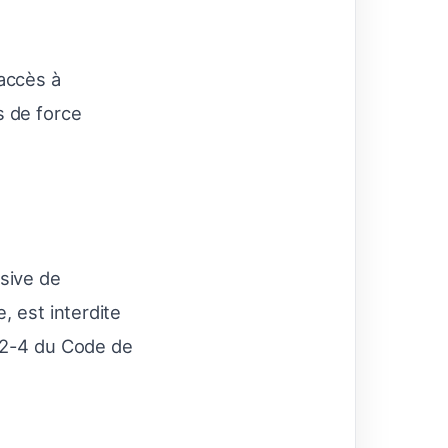
 accès à
s de force
usive de
, est interdite
122-4 du Code de