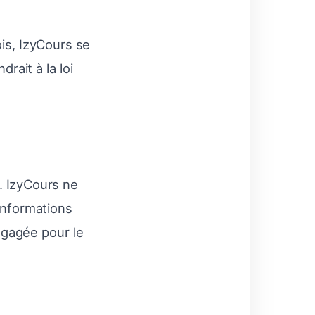
ois, IzyCours se
rait à la loi
f. IzyCours ne
 informations
ngagée pour le