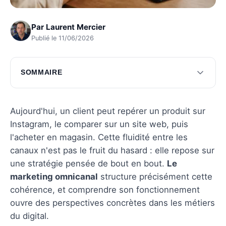
Par
Laurent Mercier
Publié le 11/06/2026
SOMMAIRE
Comprendre le marketing omnicanal
Stratégies clés du marketing omnicanal
Aujourd'hui, un client peut repérer un produit sur
Instagram, le comparer sur un site web, puis
Exemples concrets de marketing omnicanal
l'acheter en magasin. Cette fluidité entre les
Avantages du marketing omnicanal
canaux n'est pas le fruit du hasard : elle repose sur
une stratégie pensée de bout en bout.
Le
Défis du marketing omnicanal
marketing omnicanal
structure précisément cette
Questions fréquentes
cohérence, et comprendre son fonctionnement
ouvre des perspectives concrètes dans les métiers
du digital.